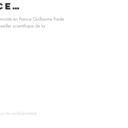
ce
ste en
rroriste en France Guillaume Farde
eiller scientifique de la
que de confidentialité