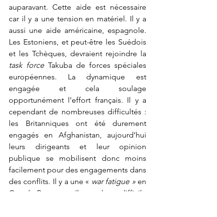
auparavant. Cette aide est nécessaire 
car il y a une tension en matériel. Il y a 
aussi une aide américaine, espagnole. 
Les Estoniens, et peut-être les Suédois 
et les Tchèques, devraient rejoindre la 
task force
 Takuba de forces spéciales 
européennes. La dynamique est 
engagée et cela soulage 
opportunément l’effort français. Il y a 
cependant de nombreuses difficultés : 
les Britanniques ont été durement 
engagés en Afghanistan, aujourd’hui 
leurs dirigeants et leur opinion 
publique se mobilisent donc moins 
facilement pour des engagements dans 
des conflits. Il y a une « 
war fatigue »
 en 
Grande-Bretagne. Il est donc difficile 
pour les Britanniques de se redéployer 
en nombre aux côtés des Français, bien 