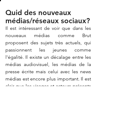
Quid des nouveaux 
médias/réseaux sociaux?
Il est intéressant de voir que dans les 
nouveaux médias comme Brut 
proposent des sujets très actuels, qui 
passionnent les jeunes comme 
l'égalité. Il existe un décalage entre les 
médias audiovisuel, les médias de la 
presse écrite mais celui avec les news 
médias est encore plus important. Il est 
clair que les visages et acteurs présents 
sur ce type de médias collent à une 
société plus moderne qui évolue 
beaucoup plus vite.
Retrouvez l’intégralité du débat avec 
Céline Calvez en vidéo.