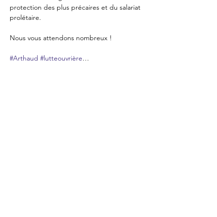
protection des plus précaires et du salariat 
prolétaire.

Nous vous attendons nombreux !

#Arthaud
#lutteouvrière
…
En lire plus >
Billets
Vente expirée
Type de billet
Billet Place au Débat!
Plus d'info
Prix
0,00 €