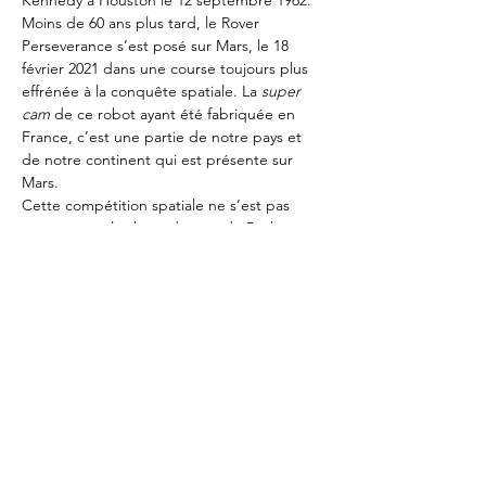
Kennedy à Houston le 12 septembre 1962. 
Moins de 60 ans plus tard, le Rover 
Perseverance s’est posé sur Mars, le 18 
février 2021 dans une course toujours plus 
effrénée à la conquête spatiale. La 
super 
cam
 de ce robot ayant été fabriquée en 
France, c’est une partie de notre pays et 
de notre continent qui est présente sur 
Mars.
Cette compétition spatiale ne s’est pas 
arrêtée avec la chute du mur de Berlin. 
L’espace est le théâtre de coopérations et 
d’avancées scientifiques inédites, mais aussi 
d’une compétition internationale ou 
chaque pays valorise ses atouts et ses 
talents. 
Géraldine Naja
 et 
Jean-Yves Le Gall
reviendront sur la place et la stratégie de la 
France et de l’Europe dans cette conquête 
spatiale, notamment face aux États-Unis et 
à la Chine. Ils préciseront le rôle de leurs 
institutions respectives…