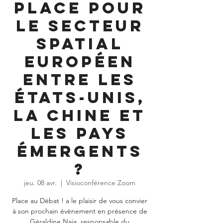
place pour
le secteur
spatial
européen
entre les
États-Unis,
la Chine et
les pays
émergents
?
jeu. 08 avr.
  |  
Visioconférence Zoom
Place au Débat ! a le plaisir de vous convier
à son prochain évènement en présence de
Géraldine Naja, responsable du