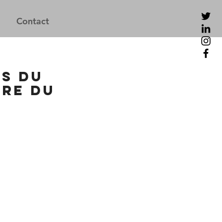
Contact
ns du
bre du