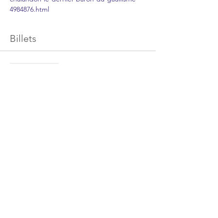
4984876.html
Billets
Vente expirée
Type de billet
Conférence Pierre Manenti
Prix
0,00 €
Partager cet événement