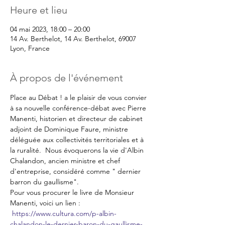
Heure et lieu
04 mai 2023, 18:00 – 20:00
14 Av. Berthelot, 14 Av. Berthelot, 69007
Lyon, France
À propos de l'événement
Place au Débat ! a le plaisir de vous convier 
à sa nouvelle conférence-débat avec Pierre 
Manenti, historien et directeur de cabinet 
adjoint de Dominique Faure, ministre 
déléguée aux collectivités territoriales et à 
la ruralité.  Nous évoquerons la vie d'Albin 
Chalandon, ancien ministre et chef 
d'entreprise, considéré comme " dernier 
barron du gaullisme".
Pour vous procurer le livre de Monsieur 
Manenti, voici un lien : 
https://www.cultura.com/p-albin-
chalandon-le-dernier-baron-du-gaullisme-