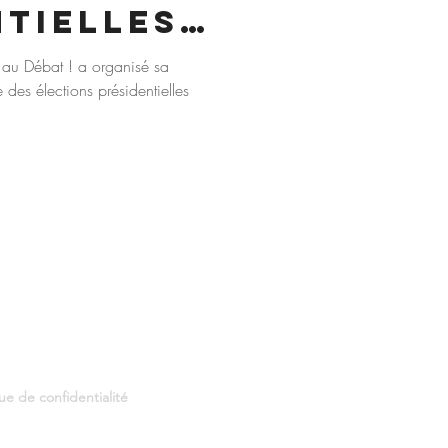
NTIELLES
 au Débat ! a organisé sa
des élections présidentielles
que de confidentialité