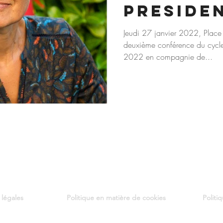
PRESIDE
2022
Jeudi 27 janvier 2022, Place
deuxième conférence du cycle 
2022 en compagnie de...
 légales
Politique en matière de cookies
Politi