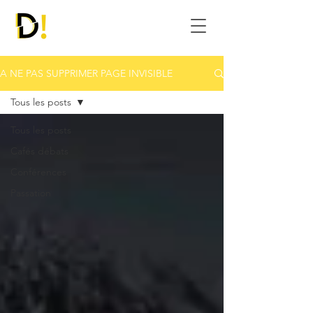
A NE PAS SUPPRIMER PAGE INVISIBLE
Tous les posts
Tous les posts
Cafés débats
Conférences
Passation