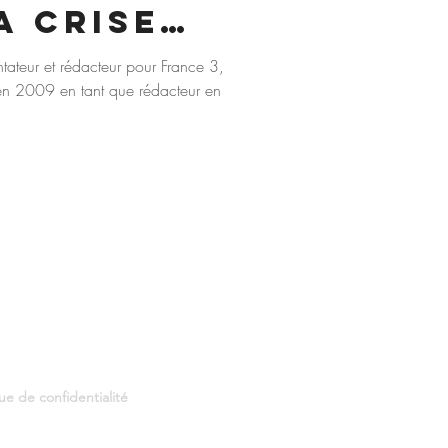
a crise
-19
ntateur et rédacteur pour France 3,
en 2009 en tant que rédacteur en
que de confidentialité